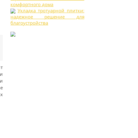
комфортного дома
Укладка тротуарной плитки:
надежное решение для
благоустройства
ит
и
и
е
ых