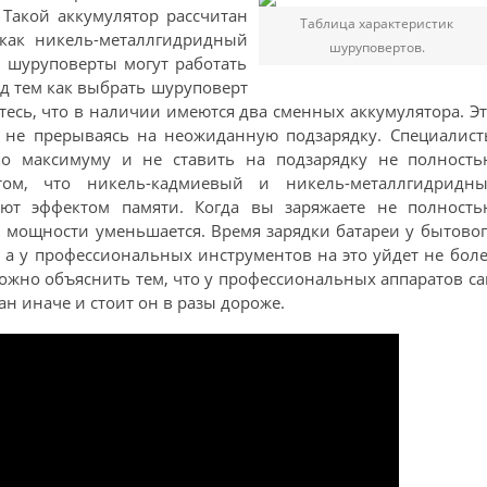
Такой аккумулятор рассчитан
Таблица характеристик
 как никель-металлгидридный
шуруповертов.
 шуруповерты могут работать
ед тем как выбрать шуруповерт
тесь, что в наличии имеются два сменных аккумулятора. Э
, не прерываясь на неожиданную подзарядку. Специалист
по максимуму и не ставить на подзарядку не полность
ом, что никель-кадмиевый и никель-металлгидридны
ают эффектом памяти. Когда вы заряжаете не полность
м мощности уменьшается. Время зарядки батареи у бытово
, а у профессиональных инструментов на это уйдет не бол
можно объяснить тем, что у профессиональных аппаратов с
ан иначе и стоит он в разы дороже.