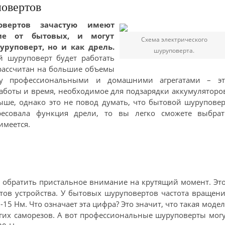
овертов
овертов зачастую имеют
ие от бытовых, и могут
Схема электрического
уруповерт, но и как дрель.
шуруповерта.
й шуруповерт будет работать
 рассчитан на большие объемы
ду профессиональными и домашними агрегатами – эт
боты и время, необходимое для подзарядки аккумуляторо
выше, однако это не повод думать, что бытовой шурупове
ресовала функция дрели, то вы легко сможете выбрат
имеется.
т обратить пристальное внимание на крутящий момент. Эт
отов устройства. У бытовых шуруповертов частота вращен
15 Нм. Что означает эта цифра? Это значит, что такая моде
угих саморезов. А вот профессиональные шуруповерты мог