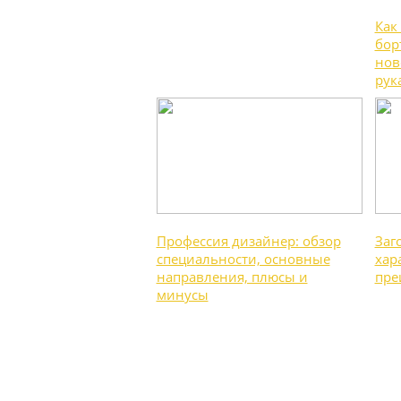
Как
бор
нов
рук
Профессия дизайнер: обзор
Заг
специальности, основные
хар
направления, плюсы и
пре
минусы