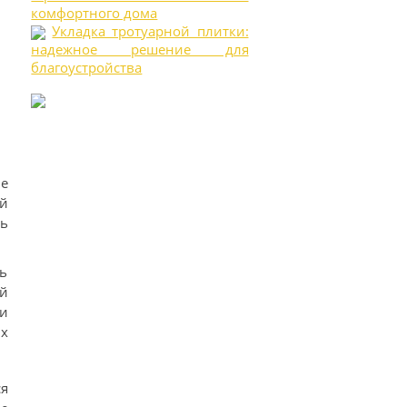
комфортного дома
Укладка тротуарной плитки:
надежное решение для
благоустройства
е
й
ть
ть
й
и
х
я