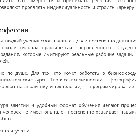
одить закономерности и принимать решения. Актерско
позволяют проявлять индивидуальность и строить карьеру
профессии
ы каждый ученик смог начать с нуля и постепенно двигать
школе сильная практическая направленность. Студент
 задания, которые имитируют реальные рабочие задачи,
лей.
 по душе. Для тех, кто хочет работать в бизнес-среде
инимательские курсы. Творческим личностям — фотографи
нтирован на аналитику и технологии, — программирование
ктура занятий и удобный формат обучения делают процес
 человек не имеет опыта, он постепенно осваивает навык
аботе.
жно изучать: