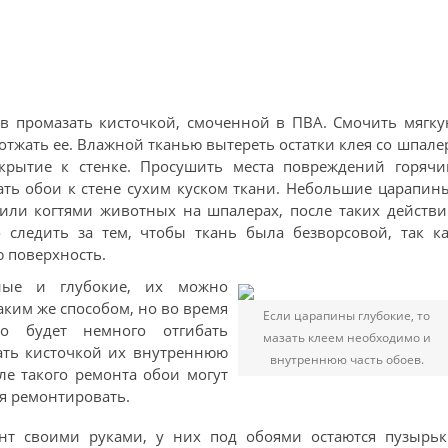
в промазать кисточкой, смоченной в ПВА. Смочить мягк
 отжать ее. Влажной тканью вытереть остатки клея со шпале
крытие к стенке. Просушить места повреждений горячи
ать обои к стене сухим куском ткани. Небольшие царапин
или когтями животных на шпалерах, после таких действи
 следить за тем, чтобы ткань была безворсовой, так ка
 поверхность.
ные и глубокие, их можно
аким же способом, но во время
Если царапины глубокие, то
о будет немного отгибать
мазать клеем необходимо и
ать кисточкой их внутреннюю
внутреннюю часть обоев.
сле такого ремонта обои могут
ся ремонтировать.
нт своими руками, у них под обоями остаются пузырьк