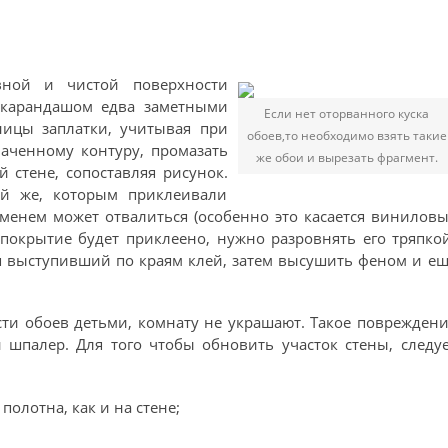
вной и чистой поверхности
 карандашом едва заметными
Если нет оторванного куска
ицы заплатки, учитывая при
обоев,то необходимо взять такие
наченному контуру, промазать
же обои и вырезать фрагмент.
 стене, сопоставляя рисунок.
й же, которым приклеивали
еменем может отвалиться (особенно это касается винилов
 покрытие будет приклеено, нужно разровнять его тряпко
я выступивший по краям клей, затем высушить феном и е
сти обоев детьми, комнату не украшают. Такое поврежден
 шпалер. Для того чтобы обновить участок стены, следу
полотна, как и на стене;