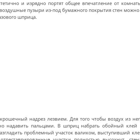
эстетично и изрядно портят общее впечатление от комнат
 воздушные пузыри из-под бумажного покрытия стен можно
зового шприца.
 крошечный надрез лезвием. Для того чтобы воздух из не
но надавить пальцами. В шприц набрать обойный клей 
 Разгладить проблемный участок валиком, выступивший кл
 отреставрированные участки полностью высохнут, стена