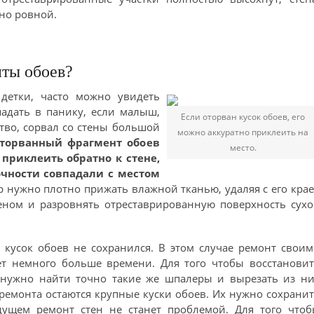
но ровной.
нты обоев?
 детки, часто можно увидеть
адать в панику, если малыш,
Если оторван кусок обоев, его
тво, сорвал со стены большой
можно аккуратно приклеить на
оторванный фрагмент обоев
место.
 приклеить обратно к стене,
точности совпадали с местом
 нужно плотно прижать влажной тканью, удаляя с его кра
феном и разровнять отреставрированную поверхность сух
 кусок обоев не сохранился. В этом случае ремонт свои
т немного больше времени. Для того чтобы восстановит
 нужно найти точно такие же шпалеры и вырезать из ни
ремонта остаются крупные куски обоев. Их нужно сохрани
дущем ремонт стен не станет проблемой. Для того чтоб