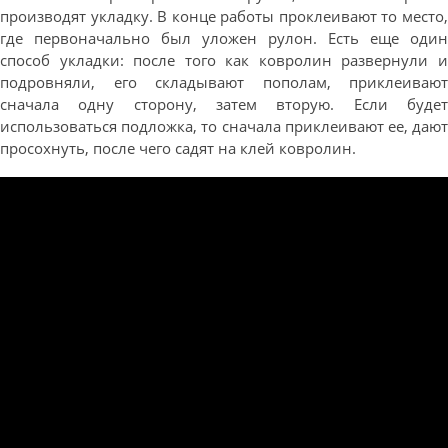
производят укладку. В конце работы проклеивают то место,
где первоначально был уложен рулон. Есть еще один
способ укладки: после того как ковролин развернули и
подровняли, его складывают пополам, приклеивают
сначала одну сторону, затем вторую. Если будет
использоваться подложка, то сначала приклеивают ее, дают
просохнуть, после чего садят на клей ковролин.