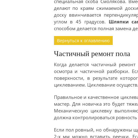
специальная скоба Смолякова. Вме
делают по краям сжимаемой доски
доску ввинчивается перпендикуля
углом в 45 градусов.
Шляпки са
способом делается полная замена де
Вернуться к оглавлению
Частичный ремонт пола
Когда делается частичный ремонт
осмотра и частичной разборки. Е
поверхности, в результате котор
циклеванием. Циклевание осуществ
Правильное и качественное цикле
мастер. Для новичка это будет тяж
Механическую циклевку выполняю
должна контролироваться ровность 
Если пол ровный, но обнаружены щ
2-х мм можно вставить реечки. Ес