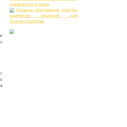
комфортного дома
Укладка тротуарной плитки:
надежное решение для
благоустройства
и
ы
с
о
ля