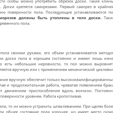
сто скобы можно употребить обрезок доски. Такие клин
. Доски крепятся саморезами. Первый саморез в крайню
рно поверхности пола. Последующие устанавливаются по
морезов должны быть утоплены в тело доски.
Таки
ревянного пола.
 пола своими руками, его объем устанавливается методо
сли доски пола в хорошем состоянии и имеют лишь изно
ого есть небольшие неровности, то пол можно выровнят
ляется вручную или с применением механической циклевки
вание вручную обеспечит только высококвалифицированны
елая и продолжительная работа, чреватая появлением брак
т движением приспособления вдоль волокон. Постоянн
поверхности уровнем. Работа кропотливая.
ели, то их можно устранить шпаклеванием. При щелях бол
ли общее состояние пола хорошее, но имеет место скри