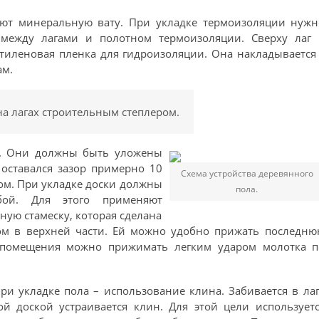
ют минеральную вату. При укладке термоизоляции нужн
 между лагами и полотном термоизоляции. Сверху лаг 
тиленовая пленка для гидроизоляции. Она накладывается
ам.
а лагах строительным степлером.
и. Они должны быть уложены
 оставался зазор примерно 10
Схема устройства деревянного
сом. При укладке доски должны
пола.
бой. Для этого применяют
ную стамеску, которая сделана
ком в верхней части. Ей можно удобно прижать последню
е помещения можно прижимать легким ударом молотка п
ри укладке пола – использование клина. Забивается в ла
й доской устраивается клин. Для этой цели используетс