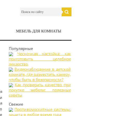
МЕБЕЛЬ ДЛЯ КОМНАТЫ
Популярные
Чесночная настойка: как
приготовить целебное
лекарство
Видеонаблюдение в детской
комнате, где разместить камеру,
чтобы быть в безопасности?
Как проверить качество при
покупке мебели: полезные
ся
советы
и
я
Свежие
то
Противомоскитные системы:
те
защита в любое время года