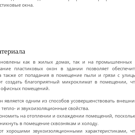
стиковые окна.
атериала
тановлены как в жилых домах, так и на промышленных 
вание пластиковых окон в здании позволяет обеспечит
а также от попадания в помещение пыли и грязи с улицы
ют создать благоприятный микроклимат в помещении, чт
и офисных помещений.
н является одним из способов усовершенствовать внешн
о тепло- и звукоизоляционные свойства.
кономить на отоплении и охлаждении помещений, посколь
оникнуть в помещение сквознякам и холоду.
ют хорошими звукоизоляционными характеристиками, чт