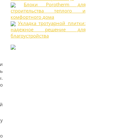
Блоки Porotherm для
строительства теплого и
комфортного дома
Укладка тротуарной плитки:
надежное решение для
благоустройства
и
ь
.
о
ий
ку
о