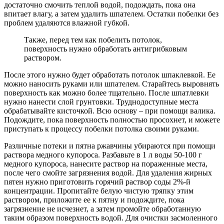
достаточно смочить теплой водой, подождать, пока она
впитает влагу, а затем удалить шпателем. Остатки побелки без
проблем удаляются влажной губкой.
Также, перед тем как побелить потолок,
поверхность нужно обработать антигрибковым
раствором.
После этого нужно будет обработать потолок шпаклевкой. Ее
можно наносить руками или шпателем. Старайтесь выровнять
поверхность как можно более тщательно. После шпатлевки
нужно нанести слой грунтовки. Труднодоступные места
обрабатывайте кисточкой. Всю основу – при помощи валика.
Подождите, пока поверхность полностью просохнет, и можете
приступать к процессу побелки потолка своими руками.
Различные потеки и пятна ржавчины убираются при помощи
раствора медного купороса. Разбавьте в 1 л воды 50-100 г
медного купороса, нанесите раствор на пораженные места,
после чего смойте загрязнения водой. Для удаления жирных
пятен нужно приготовить горячий раствор соды 2%-й
концентрации. Пропитайте белую чистую тряпку этим
раствором, приложите ее к пятну и подождите, пока
загрязнение не исчезнет, а затем промойте обработанную
таким образом поверхность водой. Для очистки засмоленного