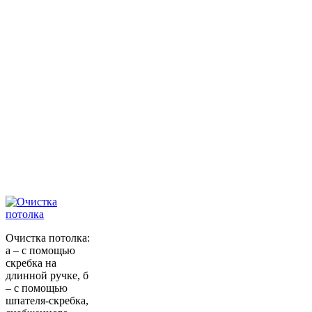
Очистка потолка:
а – с помощью
скребка на
длинной ручке, б
– с помощью
шпателя-скребка,