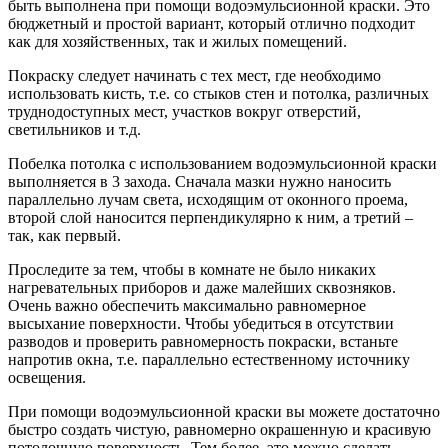
быть выполнена при помощи водоэмульсионной краски. Это
бюджетный и простой вариант, который отлично подходит
как для хозяйственных, так и жилых помещений.
Покраску следует начинать с тех мест, где необходимо
использовать кисть, т.е. со стыков стен и потолка, различных
труднодоступных мест, участков вокруг отверстий,
светильников и т.д.
Побелка потолка с использованием водоэмульсионной краски
выполняется в 3 захода. Сначала мазки нужно наносить
параллельно лучам света, исходящим от оконного проема,
второй слой наносится перпендикулярно к ним, а третий –
так, как первый.
Проследите за тем, чтобы в комнате не было никаких
нагревательных приборов и даже малейших сквозняков.
Очень важно обеспечить максимально равномерное
высыхание поверхности. Чтобы убедиться в отсутствии
разводов и проверить равномерность покраски, встаньте
напротив окна, т.е. параллельно естественному источнику
освещения.
При помощи водоэмульсионной краски вы можете достаточно
быстро создать чистую, равномерно окрашенную и красивую
потолочную поверхность. Тем более, это можно сделать