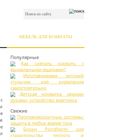
МЕБЕЛЬ ДЛЯ КОМНАТЫ
Популярные
Как сделать кровать с
выдвижными ящиками?
Изготавливаем детский
стульчик для кормления
самостоятельно
Детская кроватка своими
 c
руками: устройство маятника
и
Свежие
е
Противомоскитные системы:
не
защита в любое время года
не
Блоки Porotherm для
ул
строительства теплого и