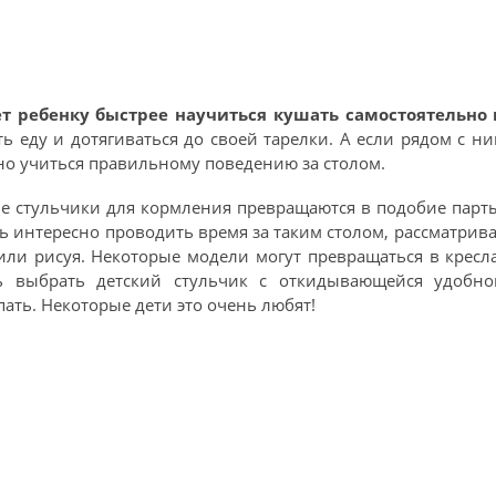
т ребенку быстрее научиться кушать самостоятельно 
ь еду и дотягиваться до своей тарелки. А если рядом с н
нно учиться правильному поведению за столом.
ые стульчики для кормления превращаются в подобие парт
ь интересно проводить время за таким столом, рассматрив
ли рисуя. Некоторые модели могут превращаться в кресл
сь выбрать детский стульчик с откидывающейся удобно
пать. Некоторые дети это очень любят!