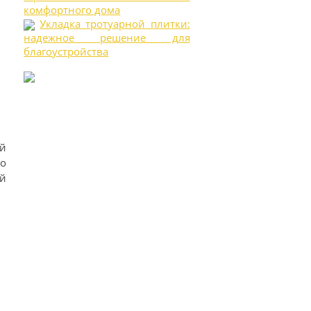
комфортного дома
Укладка тротуарной плитки:
надежное решение для
благоустройства
ый
о
й