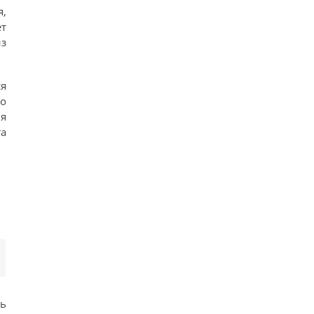
я,
т
з
я
но
ля
а
ть