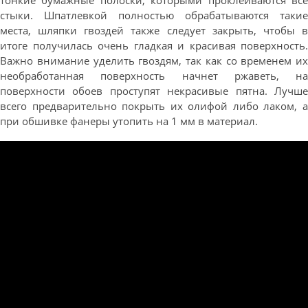
тонкие бумажные полоски, которыми проклеиваются все
стыки. Шпатлевкой полностью обрабатываются такие
места, шляпки гвоздей также следует закрыть, чтобы в
итоге получилась очень гладкая и красивая поверхность.
Важно внимание уделить гвоздям, так как со временем их
необработанная поверхность начнет ржаветь, на
поверхности обоев проступят некрасивые пятна. Лучше
всего предварительно покрыть их олифой либо лаком, а
при обшивке фанеры утопить на 1 мм в материал.